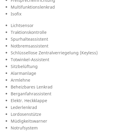
Freisprecheinrichtung
Multifunktionslenkrad
Isofix
Lichtsensor
Traktionskontrolle
Spurhalteassistent
Notbremsassistent
Schlüssellose Zentralverriegelung (Keyless)
Totwinkel-Assistent
Sitzbelüftung
Alarmanlage
Armlehne
Beheizbares Lenkrad
Berganfahrassistent
Elektr. Heckklappe
Lederlenkrad
Lordosenstütze
Müdigkeitswarner
Notrufsystem