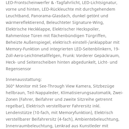
LED-Frontscheinwerfer & -Tagfahrlicht, LED-Lichtsignatur,
vorne und hinten, LED-Rückleuchte mit durchgehendem
Leuchtband, Panorama-Glasdach, dunkel getönt und
wärmereflektierend, Beleuchteter Signature-Wing,
Elektrische Heckklappe, Elektrischer Heckspoiler,
Rahmenlose Türen mit flächenbündigen Türgriffen,
Beheizte Außenspiegel, elektrisch einstell-/anklappbar mit
Memory-Funktion und integrierten LED-Seitenblinkern, 19-
Zoll-Aero-Leichtmetallfelgen, Frunk: Vorderer Gepäckraum,
Heck- und Seitenscheiben hinten abgedunkelt, Licht- und
Regensensor
Innenausstattung:
360° Monitor mit See-Through View Kamera, Sitzbezüge
hellbraun, Teil-Nappaleder, Klimatisierungsautomatik, Zwei-
Zonen (Fahrer, Beifahrer und zweite Sitzreihe getrennt
regelbar), Elektrisch verstellbarer Fahrersitz inkl.
Lendenstütze (10-fach, mit Memoryfunktion), Elektrisch
verstellbarer Beifahrersitz (4-fach), Ambientebeleuchtung,
Innenraumbeleuchtung, Lenkrad aus Kunstleder mit