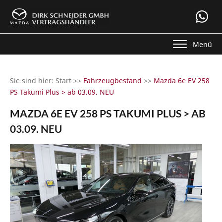
Menü
Sie sind hier: Start >>
Fahrzeugbestand
>>
Mazda 6e EV 258
PS Takumi Plus > ab 03.09. NEU
MAZDA 6E EV 258 PS TAKUMI PLUS > AB
03.09. NEU