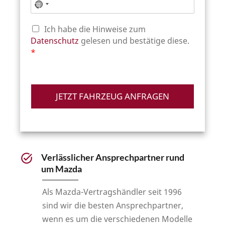
D
Ich habe die Hinweise zum
S
Datenschutz
gelesen und bestätige diese.
G
*
V
O
-
E
JETZT FAHRZEUG ANFRAGEN
i
n
v
e
r
s
Verlässlicher Ansprechpartner rund
t
ä
um Mazda
n
d
Als Mazda-Vertragshändler seit 1996
n
sind wir die besten Ansprechpartner,
i
s
wenn es um die verschiedenen Modelle