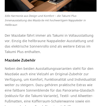
Edle Harmonie aus Design und Komfort – die Takumi Plus
Innenausstattung des Mazda 6e mit hochwertigem Nappaleder in
Hellbraun
Der Mazda6e fährt immer als Takumi in Vollausstattung
vor. Einzig die hellbraune Nappaleder-Ausstattung und
das elektrische Sonnenrollo sind als weitere Extras im
Takumi Plus enthalten.
Mazda6e Zubehör
Neben den beiden Ausstattungsvarianten steht für den
Mazda6e auch eine Vielzahl an Original-Zubehör zur
Verfügung, um Komfort, Funktionalität und Individualität
weiter zu steigern. Dazu gehören praktische Extras wie
eine faltbare Sonnenblende für das Panorama-Glasdach
(exklusiv für die Takumi-Variante), Textil- und Allwetter-
Fußmatten, eine Kofferraum-Schalenwanne sowie ein