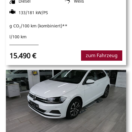
Diesel
Weiß
133/181 kW/PS
g CO₂/100 km (kombiniert)**
l/100 km
15.490 €
zum Fahrzeug