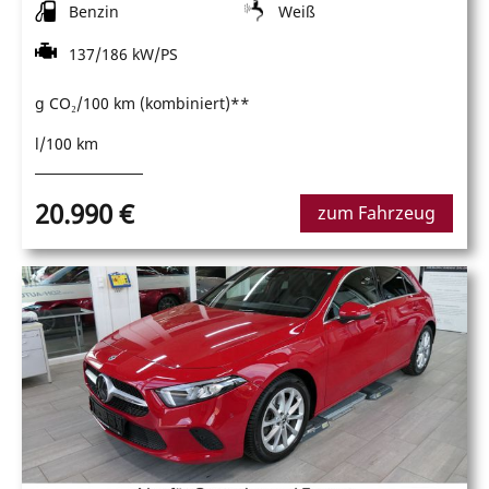
Benzin
Weiß
137/186 kW/PS
g CO₂/100 km (kombiniert)**
l/100 km
20.990 €
zum Fahrzeug