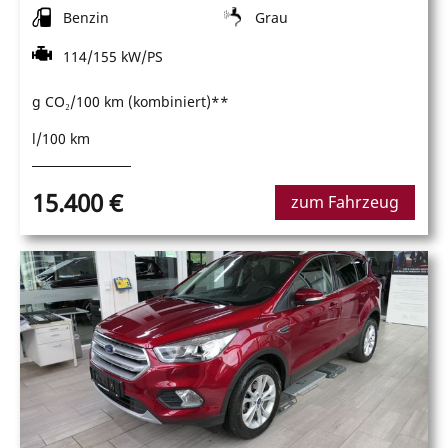
Benzin
Grau
114/155 kW/PS
g CO₂/100 km (kombiniert)**
l/100 km
15.400 €
zum Fahrzeug