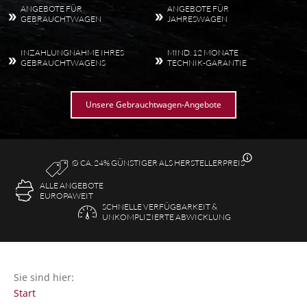
ANGEBOTE FÜR
ANGEBOTE FÜR
GEBRAUCHTWAGEN
JAHRESWAGEN
INZAHLUNGNAHME IHRES
MIND. 12 MONATE
GEBRAUCHTWAGENS
TECHNIK-GARANTIE
Unsere Gebrauchtwagen-Angebote
Ø CA. 24% GÜNSTIGER ALS HERSTELLERPREIS
ALLE ANGEBOTE
EUROPA­WEIT
SCHNELLE VERFÜGBARKEIT &
UNKOMPLIZIERTE ABWICKLUNG
Sie sind hier:
Start