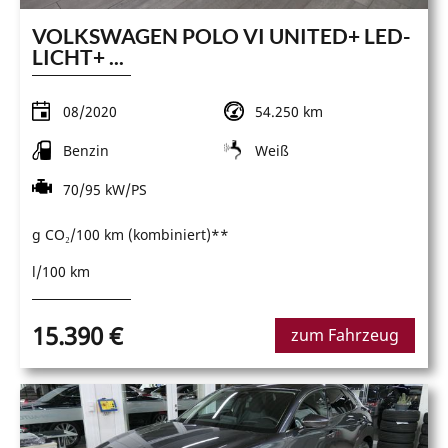
VOLKSWAGEN POLO VI UNITED+ LED-
LICHT+ ...
08/2020
54.250 km
Benzin
Weiß
70/95 kW/PS
g CO₂/100 km (kombiniert)**
l/100 km
15.390 €
zum Fahrzeug