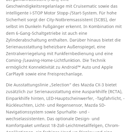
Geschwindigkeitsregelanlage mit Cruisematic sowie das
intelligente i-STOP Motor Stopp-/Start-System. Für hohe
Sicherheit sorgt der City-Notbremsassistent (SCBS), der
selbst im Dunkeln Fußgänger erkennt. In Kombination mit
dem 6-Gang-Schaltgetriebe ist auch eine
Zylinderabschaltung enthalten. Darüber hinaus bietet die
Serienausstattung beheizbare Außenspiegel, eine
Zentralverriegelung mit Funkfernbedienung und eine
Coming-/Leaving-Home-Lichtfunktion. Die Technik
ermöglicht Konnektivität zu Android™ Auto und Apple
CarPlay® sowie eine Freisprechanlage.
Die Ausstattungslinie „Selection“ des Mazda CX-3 bietet
zusätzlich zur Serienausstattung eine Ausparkhilfe (RCTA),
Einparkhilfe hinten, LED-Hauptscheinwerfer, -Tagfahrlicht, -
Rückleuchten, Licht- und Regensensor, Mazda SD-
Navigationssystem sowie Spurhalte- und -
wechselassistenten. Das optionale Design- und
Komfortpaket umfasst 18-Zoll-Leichtmetallfelgen, Chrom-