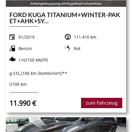
FORD KUGA TITANIUM+WINTER-PAK
ET+AHK+SY...
01/2019
111.410 km
Benzin
Rot
110/150 kW/PS
g CO₂/100 km (kombiniert)**
l/100 km
11.990 €
zum Fahrzeug