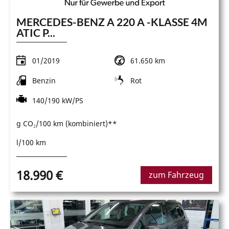
MERCEDES-BENZ A 220 A -KLASSE 4M
ATIC P...
01/2019
61.650 km
Benzin
Rot
140/190 kW/PS
g CO₂/100 km (kombiniert)**
l/100 km
18.990 €
zum Fahrzeug