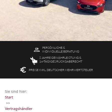
PERSÖNLICHE &
INDIVIDUELLE BERATUNG
2 JAHRE GEWÄHR­LEISTUNG &
14-TÄGIGES RÜCK­GABERECHT
PREISE INKL. DEUTSCHER MEHRWERTSTEUER
Sie sind hier:
Start
>>
Vertragshändler