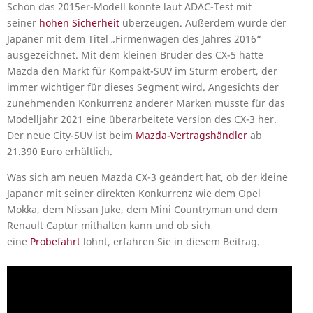
Schon das 2015er-Modell konnte laut ADAC-Test mit
seiner
hohen Sicherheit
überzeugen. Außerdem wurde der
Japaner mit dem Titel „Firmenwagen des Jahres 2016“
ausgezeichnet. Mit dem kleinen Bruder des CX-5 hatte
Mazda den Markt für Kompakt-SUV im Sturm erobert, der
immer wichtiger für dieses Segment wird. Angesichts der
zunehmenden Konkurrenz anderer Marken musste für das
Modelljahr 2021 eine überarbeitete Version des CX-3 her.
Der neue City-SUV ist beim
Mazda-Vertragshändler
ab
21.390 Euro erhältlich.
Was sich am neuen Mazda CX-3 geändert hat, ob der kleine
Japaner mit seiner direkten Konkurrenz wie dem Opel
Mokka, dem Nissan Juke, dem Mini Countryman und dem
Renault Captur mithalten kann und ob sich
eine
Probefahrt
lohnt, erfahren Sie in diesem Beitrag.