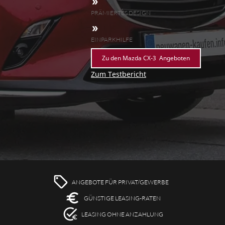
PRÄMIERTES DESIGN
EINPARKHILFE
Zu den
Mazda CX-3
Angeboten
Zum Testbericht
ANGEBOTE FÜR PRIVAT/GEWERBE
GÜNSTIGE LEASING-RATEN
LEASING OHNE ANZAHLUNG