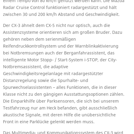
einem Tempo von 80 km/h genutzt werden kann. Die Mazda
Radar Cruise Control funktioniert radargestützt und hält
zwischen 30 und 200 km/h Abstand und Geschwindigkeit.
Der CX-3 ähnelt dem CX-5 nicht nur optisch, auch die
Assistenzsysteme orientieren sich am großen Bruder. Dazu
gehören neben dem serienmäßigen
Reifendruckkontrollsystem und der Warnblinkaktivierung
bei Notbremsungen auch der Berganfahrassistent, das
intelligente Motor Stopp- / Start-System i-STOP, der City-
Notbremsassistent, die adaptive
Geschwindigkeitsregelanlage mit radargestützter
Distanzregelung sowie die Spurhalte- und
Spurwechselassistenten – alles Funktionen, die in dieser
Klasse nicht zu den gängigen Ausstattungsoptionen zählen.
Die Einparkhilfe über Parksensoren, die sich bei unserem
Testfahrzeug nur am Heck befanden, gibt ausschließlich
akustische Signale, mit deren Hilfe die unübersichtliche
Front in eine Parklücke gelenkt werden muss.
Das Multimedia- und Kommunikationssystem des CX-3 wird