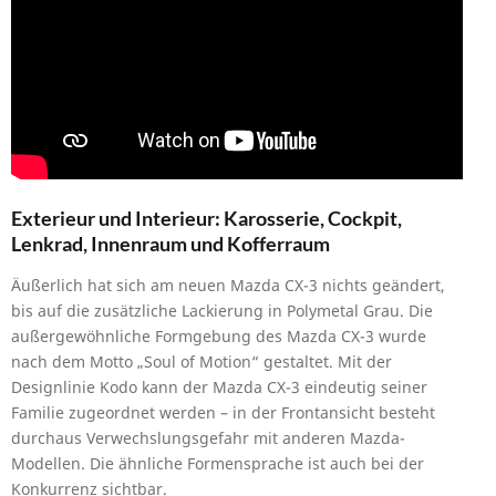
Exterieur und Interieur: Karosserie, Cockpit,
Lenkrad, Innenraum und Kofferraum
Äußerlich hat sich am neuen Mazda CX-3 nichts geändert,
bis auf die zusätzliche Lackierung in Polymetal Grau. Die
außergewöhnliche Formgebung des Mazda CX-3 wurde
nach dem Motto „Soul of Motion“ gestaltet. Mit der
Designlinie Kodo kann der Mazda CX-3 eindeutig seiner
Familie zugeordnet werden – in der Frontansicht besteht
durchaus Verwechslungsgefahr mit anderen Mazda-
Modellen. Die ähnliche Formensprache ist auch bei der
Konkurrenz sichtbar.