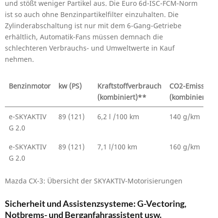
und stößt weniger Partikel aus. Die Euro 6d-ISC-FCM-Norm
ist so auch ohne Benzinpartikelfilter einzuhalten. Die
Zylinderabschaltung ist nur mit dem 6-Gang-Getriebe
erhältlich, Automatik-Fans müssen demnach die
schlechteren Verbrauchs- und Umweltwerte in Kauf
nehmen.
Benzinmotor
kw (PS)
Kraftstoffverbrauch
CO2-Emission
(kombiniert)**
(kombiniert)*
e-SKYAKTIV
89 (121)
6,2 l /100 km
140 g/km
G 2.0
e-SKYAKTIV
89 (121)
7,1 l/100 km
160 g/km
G 2.0
Mazda CX-3: Übersicht der SKYAKTIV-Motorisierungen
Sicherheit und Assistenzsysteme: G-Vectoring,
Notbrems- und Berganfahrassistent usw.