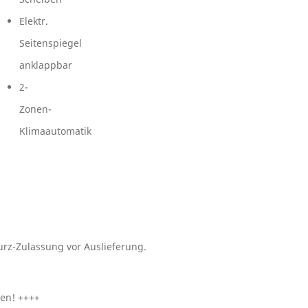
Elektr.
Seitenspiegel
anklappbar
2-
Zonen-
Klimaautomatik
rz-Zulassung vor Auslieferung.
ten! ++++