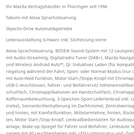
Ihr Mazda Vertragshändler in Thüringen seit 1996
Takumi mit Alexa Sprachsteuerung
Skyactiv-Drive Automatikgetriebe
Lederausstattung Schwarz inkl. Sitzheizung vorne
Ale­xa Sprach­steue­rung, BOSE® Sound-Sys­tem mit 12 Laut­spre­c
mit Au­dio-Strea­ming, Di­gi­tal­ra­dio-Tu­ner (DAB+), Mazda Na­vi­g
und Wireless An­dro­id Auto™, Qi: In­duk­ti­ves La­den (für kom­pa­ti­bl
rie­ge­lung wäh­rend der Fahrt, Sport- oder Nor­mal-Mo­dus (nur i.V.m.
mit Auto-Hold Funk­ti­on, Mo­tor-Start-/Stopp-Knopf mit Chrom­ap­pli­k
USB-C-An­schlüs­sen, Fah­rer- und Bei­fah­rer­sitz hö­hen­ein­stell­ba
schuh­fach, Chrom­ap­pli­ka­tio­nen am Hand­schuh­fach, Chrom­ap­pl
Kof­fer­raum­be­leuch­tung, 3-Spei­chen-Sport-Le­der­lenk­rad inkl. Le
trie­be), Son­nen­bril­len­hal­te­rung im Dach­him­mel, Zen­tral­ver­rie
und hin­ten, mit Kom­fort­funk­ti­on, Mit­tel­arm­leh­ne, hin­ten, Rück­
ten, Mo­tor Start-/Stop-Knopf, Lenk­rad­be­dien­tas­ten für Au­dio­qu­e
an­la­ge, Make-up-Spie­gel für Fah­rer und Bei­fah­rer, Lenk­säu­le län
sys­tem mit 40 Leucht­ein­hei­ten inkl. LED-Licht­si­gna­tur und -Tag­