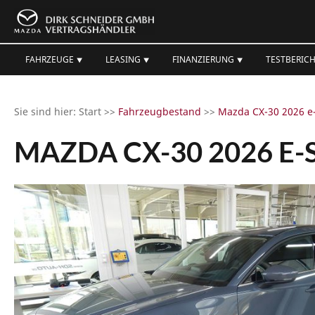
FAHRZEUGE ⯆
LEASING ⯆
FINANZIERUNG ⯆
TESTBERICH
Sie sind hier: Start >>
Fahrzeugbestand
>>
Mazda CX-30 2026 e
MAZDA CX-30 2026 E-