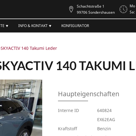
Mo 
Schachtstraße 1
Sa:
99706 Sondershausen
TE ⯆
INFO & KONTAKT ⯆
KONFIGURATOR
-SKYACTIV 140 Takumi Leder
SKYACTIV 140 TAKUMI 
Haupteigenschaften
Interne ID
640824
EX62EAG
Kraftstoff
Benzin