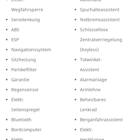
Wegfahrsperre
Spurhalteassistent
Servolenkung
Notbremsassistent
ABS
Schlüssellose
ESP
Zentralverriegelung
Navigationssystem
(Keyless)
Sitzheizung
Totwinkel-
Partikelfilter
Assistent
Garantie
Alarmanlage
Regensensor
Armlehne
Elektr.
Beheizbares
Seitenspiegel
Lenkrad
Bluetooth
Berganfahrassistent
Bordcomputer
Elektr.
Elektr.
Heckklappe