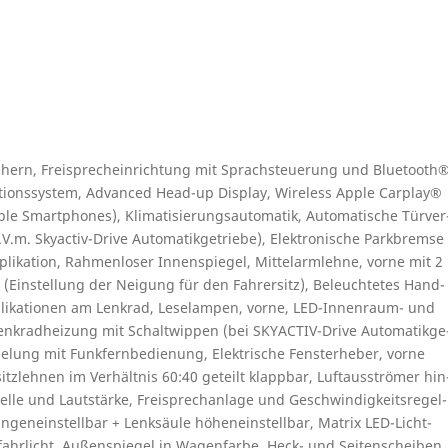
hern, Frei­sprech­ein­rich­tung mit Sprach­steue­rung und Blue­tooth
a­ti­ons­sys­tem, Ad­van­ced Head-up Dis­play, Wireless Ap­ple Car­play®
e Smart­pho­nes), Kli­ma­ti­sie­rungs­au­to­ma­tik, Au­to­ma­ti­sche Tür­ver
 Sk­yac­tiv-Dri­ve Au­to­ma­tik­ge­trie­be), Elek­tro­ni­sche Park­brem­se
a­ti­on, Rah­men­lo­ser In­nen­spie­gel, Mit­tel­arm­leh­ne, vor­ne mit 2
r (Ein­stel­lung der Nei­gung für den Fah­rer­sitz), Be­leuch­te­tes Hand­
i­ka­tio­nen am Lenk­rad, Le­se­lam­pen, vor­ne, LED-In­nen­raum- und
nk­rad­hei­zung mit Schalt­wip­pen (bei SK­YAC­TIV-Dri­ve Au­to­ma­tik­ge
­ge­lung mit Funk­fern­be­die­nung, Elek­tri­sche Fens­ter­he­ber, vor­ne
sitz­leh­nen im Ver­hält­nis 60:40 ge­teilt klapp­bar, Luft­aus­strö­mer hin
l­le und Laut­stär­ke, Frei­sprech­an­la­ge und Ge­schwin­dig­keits­re­gel­
­gen­ein­stell­bar + Lenk­säu­le hö­hen­ein­stell­bar, Ma­trix LED-Licht­
fahr­licht, Au­ßen­spie­gel in Wa­gen­far­be, Heck- und Sei­ten­schei­ben