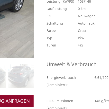
Leistung (kW/PS)
103/140
Laufleistung
0 km
EZL
Neuwagen
Schaltung
Automatik
Farbe
Grau
Typ
Pkw
Türen
4/5
Umwelt & Verbrauch
Energieverbrauch
6.6 l/10
(kombiniert):
UG ANFRAGEN
CO2-Emissionen
148 g/k
(kombiniert):